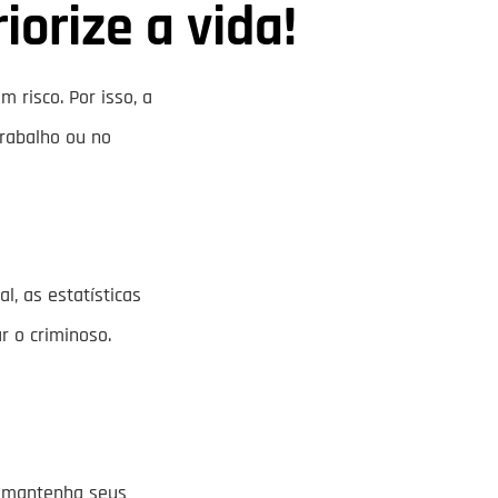
orize a vida!
 risco. Por isso, a
trabalho ou no
l, as estatísticas
r o criminoso.
, mantenha seus