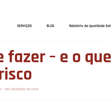
SERVIÇOS
BLOG
Relatório de Igualdade Sala
e fazer – e o qu
risco
ar – em situações de risco