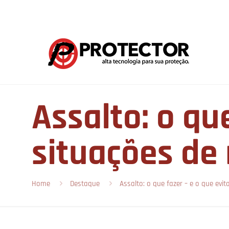
Assalto: o qu
situações de 
Home
Destaque
Assalto: o que fazer – e o que evit