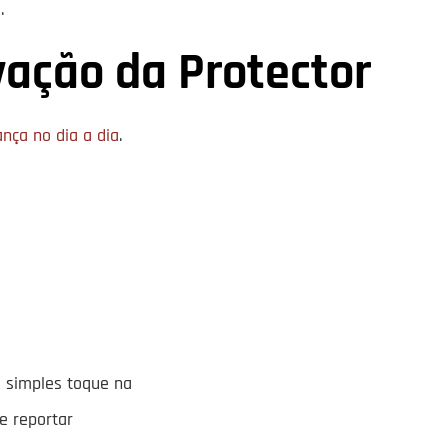
.
vação da Protector
ça no dia a dia
.
m simples toque na
e reportar