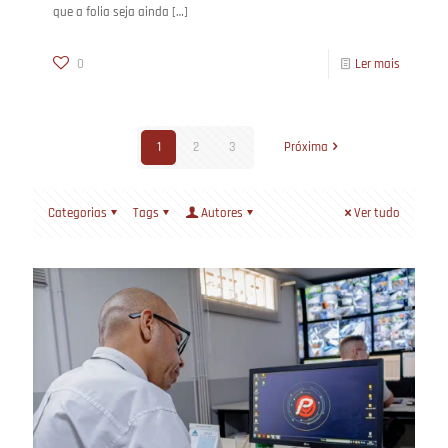
que a folia seja ainda
[…]
0
Ler mais
1
2
3
Próxima
Categorias
Tags
Autores
Ver tudo